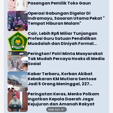
Satu Rumah Milik Warga Habis
Terkabar di Kemiri Jayakerta
Karawang, Berikut Keterangan
Polisi
Korlantas Sebut Ada 16.812
Pelanggaran Plat Nomor Terekam
ETLE
Pemerintah Percepat Penyaluran
Bantuan Beras Jelang HUT Ke-81 RI
Serial 'OK, Let's Get Divorced'
Hadirkan Kisah Perceraian
Pasangan Pemilik Toko Gaun
Operasi Gabungan Digelar Di
Indramayu, Sasaran Utama Pekat "
Tempat Hiburan Malam"
Cair, Lebih Rp5 Miliar Tunjangan
Hide Ads