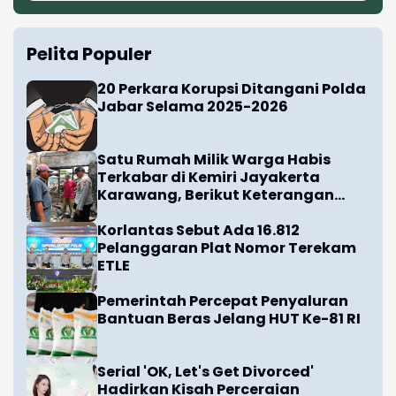
JADWAL SHOLAT
9 Agustus 2026 / 1448H
2 jam, 55 menit
15:21
menuju Ashar
Subuh
Dzuhur
Ashar
Maghrib
Isya
04:43
12:00
15:21
17:56
19:07
Pelita Populer
20 Perkara Korupsi Ditangani Polda
Jabar Selama 2025-2026