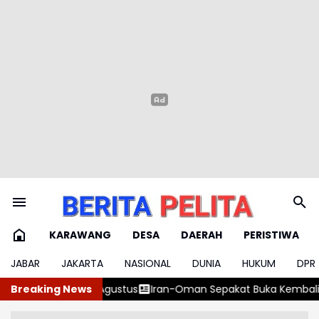
KARAWANG
DESA
DAERAH
PERISTIWA
JABAR
JAKARTA
NASIONAL
DUNIA
HUKUM
DPR
Iran-Oman Sepakat Buka Kembali Selat Hormuz 60 Hari
Breaking News
Ngat