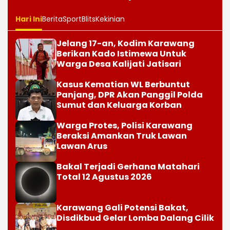
Hari Ini
Berita
Sport
Blits
Kekinian
Jelang 17-an, Kodim Karawang
Berikan Kado Istimewa Untuk
Warga Desa Kalijati Jatisari
Kasus Kematian WL Berbuntut
Panjang, DPR Akan Panggil Polda
Sumut dan Keluarga Korban
Warga Protes, Polisi Karawang
Beraksi Amankan Truk Lawan
Lawan Arus
Bakal Terjadi Gerhana Matahari
Total 12 Agustus 2026
Karawang Gali Potensi Bakat,
Disdikbud Gelar Lomba Dalang Cilik