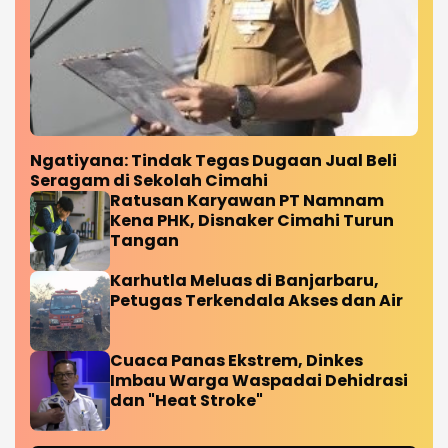
Ngatiyana: Tindak Tegas Dugaan Jual Beli
Seragam di Sekolah Cimahi
Ratusan Karyawan PT Namnam
Kena PHK, Disnaker Cimahi Turun
Tangan
Karhutla Meluas di Banjarbaru,
Petugas Terkendala Akses dan Air
Cuaca Panas Ekstrem, Dinkes
Imbau Warga Waspadai Dehidrasi
dan "Heat Stroke"