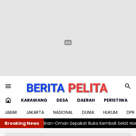
KARAWANG
DESA
DAERAH
PERISTIWA
JABAR
JAKARTA
NASIONAL
DUNIA
HUKUM
DPR
epakat Buka Kembali Selat Hormuz 60 Hari
Breaking News
Ngatiyana: Tindak