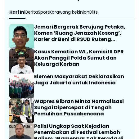
Hari Ini
Berita
Sport
Karawang kekinian
Blits
Jemari Bergerak Berujung Petaka,
Komen ‘Ruang Jenazah Kosong’,
Karier dr Beni di RSUD Ruteng
Berakhir
Kasus Kematian WL, Komisi III DPR
Akan Panggil Polda Sumut dan
Keluarga Korban
Elemen Masyarakat Deklarasikan
Jaga Jakarta untuk Indonesia
Wapres Gibran Minta Normalisasi
Sungai Dipercepat di Tengah
Pemulihan Pascabencana
Polisi Ungkap Saat Kejadian
Penembakan di Festival Lembah
Baliem, Wamenpar Tak Berada di