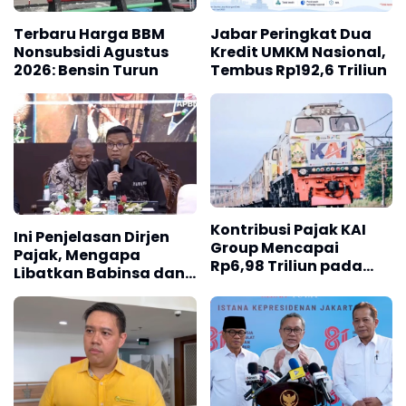
Terbaru Harga BBM
Jabar Peringkat Dua
Muhaimin menegaskan, program Pasar 1001 Malam
Nonsubsidi Agustus
Kredit UMKM Nasional,
2026: Bensin Turun
Tembus Rp192,6 Triliun
diharapkan dapat digelar di berbagai daerah di
Indonesia, dari Aceh hingga Papua, sebagai upaya
memperkuat ekonomi masyarakat melalui UMKM.
“Ini baru pemantik. Ke depan kami harapkan Pasar
1001 Malam bisa hadir di banyak titik di seluruh
Indonesia dengan durasi yang lebih
panjang,”tutupnya(*)
Kontribusi Pajak KAI
Ini Penjelasan Dirjen
Group Mencapai
Pajak, Mengapa
Rp6,98 Triliun pada
Libatkan Babinsa dan
2025
Bhabinkamtibmas