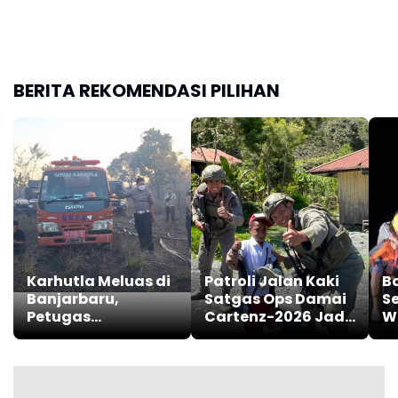
BERITA REKOMENDASI PILIHAN
Karhutla Meluas di
Patroli Jalan Kaki
B
Banjarbaru,
Satgas Ops Damai
Se
Petugas
Cartenz-2026 Jadi
W
Terkendala Akses
Ruang Dialog
T
dan Air
dengan Warga di
B
Puncak Jaya