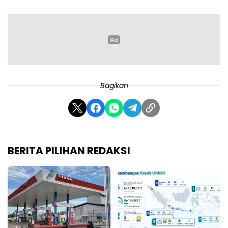
Ia menambahkan, UMKM membutuhkan dukungan
Bagikan
berupa akses pasar, jaringan usaha, serta sarana
dan prasarana yang memadai, sehingga mereka
mampu berkembang dan bertahan menghadapi
berbagai tantangan ekonomi.
BERITA PILIHAN REDAKSI
Pria yang disapa Cak Imin ini menilai jika sektor UMKM
merupakan penopan ekonomi keluarga sekaligus
memiliki daya tahan kuat saat krisis.