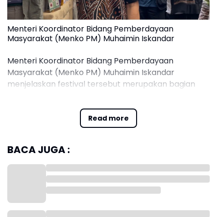
Menteri Koordinator Bidang Pemberdayaan
Masyarakat (Menko PM) Muhaimin Iskandar
Menteri Koordinator Bidang Pemberdayaan
Masyarakat (Menko PM) Muhaimin Iskandar
menjelaskan festival tersebut merupakan bagian
dari upaya mewujudkan konsep Pasar 1001 Malam,
yaitu membuka akses lebih luas bagi pelaku UMKM
Read more
untuk memanfaatkan fasilitas publik milik
pemerintah.
BACA JUGA :
Menurutnya, pemerintah mendorong berbagai
fasilitas strategis milik pemerintah pusat,