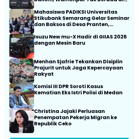
Lokasi
Mahasiswa PADIKSI Universitas
Stikubank Semarang Gelar Seminar
dan Baksos di Desa Pranten,
Purwodadi
Isuzu New mu-X Hadir di GIIAS 2026
dengan Mesin Baru
Menhan Sjafrie Tekankan Disiplin
Prajurit untuk Jaga Kepercayaan
Rakyat
Komisi III DPR Soroti Kasus
Kematian Eks Istri Polisi di Medan
Christina Jajaki Perluasan
Penempatan Pekerja Migran ke
Republik Ceko