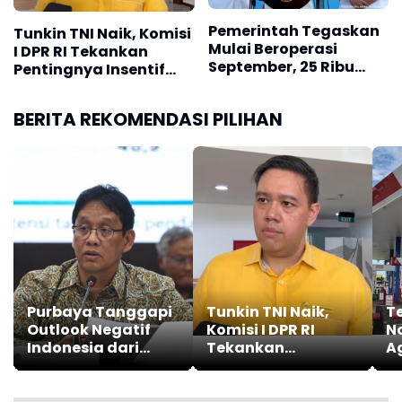
Pemerintah Tegaskan
Tunkin TNI Naik, Komisi
Mulai Beroperasi
I DPR RI Tekankan
September, 25 Ribu
Pentingnya Insentif
Koperasi Desa Siap
Bagi Kesejahteraan
Salurkan Bansos
Prajurit
BERITA REKOMENDASI PILIHAN
Hingga Pupuk
Purbaya Tanggapi
Tunkin TNI Naik,
T
Outlook Negatif
Komisi I DPR RI
N
Indonesia dari
Tekankan
A
Fitch Ratings
Pentingnya Insentif
B
Bagi
Kesejahteraan