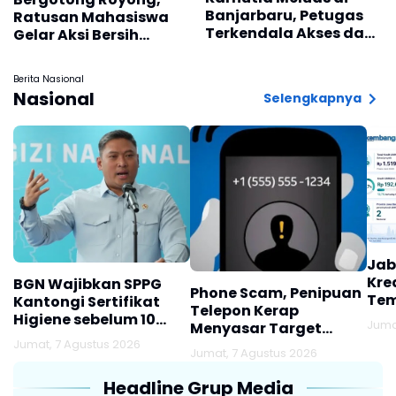
Banjarbaru, Petugas
Ratusan Mahasiswa
Terkendala Akses dan
Gelar Aksi Bersih
Air
Pantai dan Lepas Tukik
di Pantai Trisik
Berita Nasional
Nasional
Selengkapnya
Jab
Kre
BGN Wajibkan SPPG
Phone Scam, Penipuan
Tem
Kantongi Sertifikat
Telepon Kerap
Higiene sebelum 10
Juma
Menyasar Target
Agustus
Jumat, 7 Agustus 2026
Lansia
Jumat, 7 Agustus 2026
Headline Grup Media