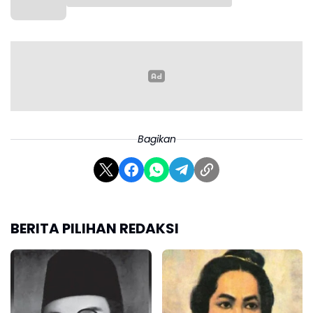
Bagikan
Ke depan, ia berencana mulai melakukan komunikasi
langsung dengan investor global dan lembaga
keuangan internasional. Salah satunya dengan
BERITA PILIHAN REDAKSI
menghadiri pertemuan tahunan International
Monetary Fund dan World Bank di Washington DC,
Amerika Serikat pada April mendatang.
“Saya akan ke luar negeri pada April untuk