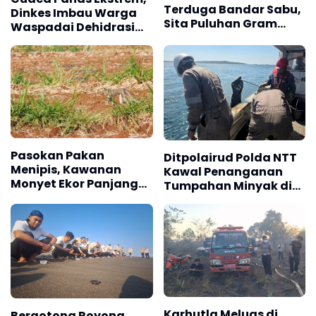
Terduga Bandar Sabu,
Dinkes Imbau Warga
Sita Puluhan Gram
Waspadai Dehidrasi
Narkotika dan Ekstasi
dan "Heat Stroke"
Pasokan Pakan
Ditpolairud Polda NTT
Menipis, Kawanan
Kawal Penanganan
Monyet Ekor Panjang
Tumpahan Minyak di
Serang Pertanian
Perairan Pulau Semau
Warga
Karhutla Meluas di
Bergotong Royong,