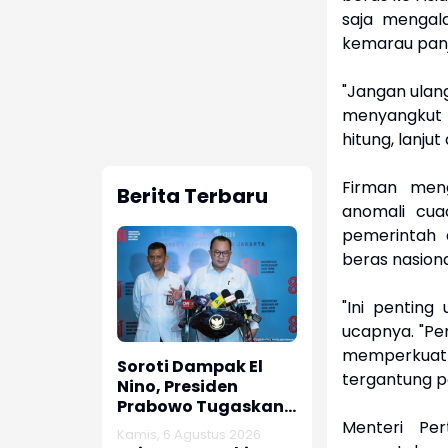
saja mengal
kemarau pan
"Jangan ulang
menyangkut p
hitung, lanju
Firman meng
Berita Terbaru
anomali cuac
pemerintah 
beras nasion
"Ini penting
ucapnya. "Pe
memperkuat 
Soroti Dampak El
tergantung p
Nino, Presiden
Prabowo Tugaskan
BRIN Optimalkan
Menteri Pe
Kamis, 6 Agustus 2026
Riset Sumber Air