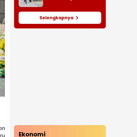
Lamteumen
Selengkapnya
ton
Ekonomi
aru