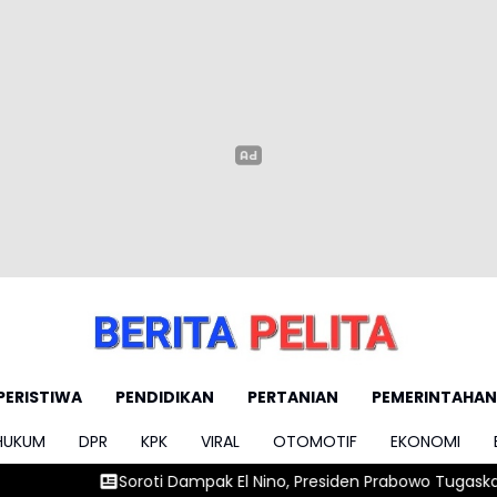
PERISTIWA
PENDIDIKAN
PERTANIAN
PEMERINTAHAN
HUKUM
DPR
KPK
VIRAL
OTOMOTIF
EKONOMI
Dampak El Nino, Presiden Prabowo Tugaskan BRIN Optimalkan Rise