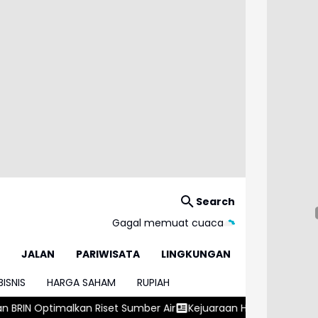
Search
Gagal memuat cuaca
JALAN
PARIWISATA
LINGKUNGAN
BISNIS
HARGA SAHAM
RUPIAH
t Sumber Air
Kejuaraan Hoki Bawah Air Asia 2026 Resmi Digelar, 