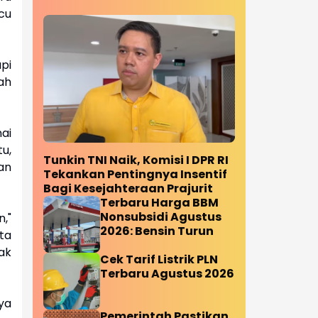
cu
pi
ah
ai
u,
Tunkin TNI Naik, Komisi I DPR RI
an
Tekankan Pentingnya Insentif
Bagi Kesejahteraan Prajurit
Terbaru Harga BBM
Nonsubsidi Agustus
,"
2026: Bensin Turun
ta
ak
Cek Tarif Listrik PLN
Terbaru Agustus 2026
ya
Pemerintah Pastikan