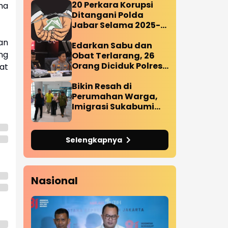
20 Perkara Korupsi
ma
Ditangani Polda
Jabar Selama 2025-
2026
an
Edarkan Sabu dan
ng
Obat Terlarang, 26
Orang Diciduk Polres
at
Subang
Bikin Resah di
Perumahan Warga,
Imigrasi Sukabumi
Deportasi WNA
Amerikaa
Selengkapnya
Nasional