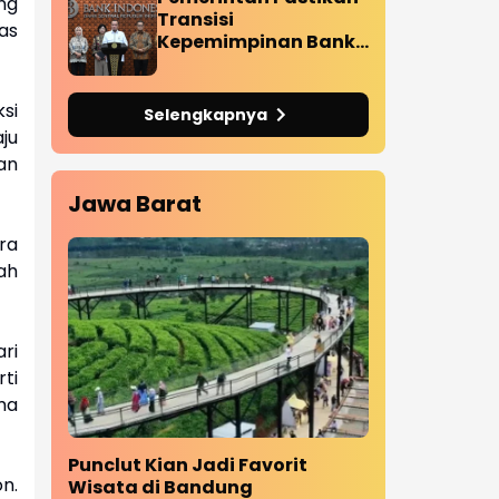
ng
Transisi
as
Kepemimpinan Bank
Indonesia Berjalan
Sesuai Ketentuan,
Stabilitas Ekonomi
si
Selengkapnya
Tetap Terjaga
ju
an
Jawa Barat
ra
ah
ri
ti
ma
Punclut Kian Jadi Favorit
n.
Wisata di Bandung