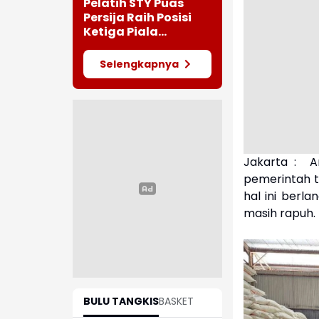
Surabaya Juara
Pelatih STY Puas
Piala Presiden 2026
Persija Raih Posisi
Ketiga Piala
Presiden 2026
Selengkapnya
Jakarta : A
pemerintah t
hal ini berl
masih rapuh.
BULU TANGKIS
BASKET