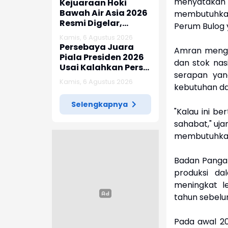
menyatakan 
Kejuaraan Hoki
Bawah Air Asia 2026
membutuhkan 
Resmi Digelar,
Perum Bulog 
Diikuti 276 Atlet dari
Kamis, 6 Agustus 2026
7 Negara
Persebaya Juara
Amran menga
Piala Presiden 2026
dan stok nas
Usai Kalahkan Persib
serapan yan
Lewat Adu Penalti
Kamis, 6 Agustus 2026
kebutuhan da
Selengkapnya
"Kalau ini be
sahabat," uj
membutuhkan 
Badan Pangan
produksi da
meningkat l
tahun sebelu
Pada awal 202