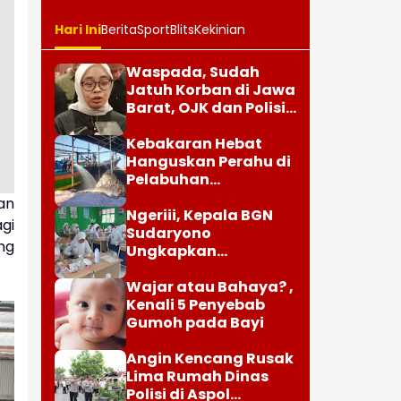
Hari Ini
Berita
Sport
Blits
Kekinian
Waspada, Sudah
Jatuh Korban di Jawa
Barat, OJK dan Polisi
Ungkap Dugaan
Penipuan Modus Titip
Kebakaran Hebat
Limit Paylater
Hanguskan Perahu di
Pelabuhan
Karangsong
an
Indramayu
Ngeriii, Kepala BGN
gi
Sudaryono
ng
Ungkapkan
Diketemukan Ada 6
Juta Data Ganda
Wajar atau Bahaya? ,
Siswa Penerima MBG
Kenali 5 Penyebab
Gumoh pada Bayi
Angin Kencang Rusak
Lima Rumah Dinas
Polisi di Aspol