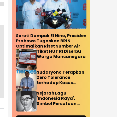
Soroti Dampak El Nino, Presiden
Prabowo Tugaskan BRIN
Optimalkan Riset Sumber Air
Tiket HUT RI Diserbu
Warga Mancanegara
Sudaryono Terapkan
Zero Tolerance
terhadap Kasus
Keracunan Program
MBG
Sejarah Lagu
'Indonesia Raya',
Simbol Persatuan
yang Lahir Sebelum
Kemerdekaan