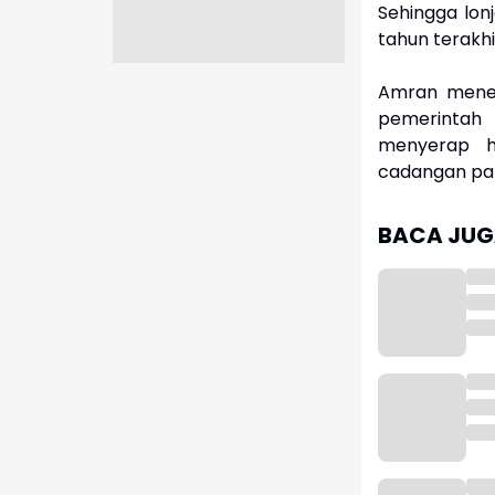
Sehingga lon
tahun terakhi
Amran meneg
pemerintah 
menyerap h
cadangan pan
BACA JUGA