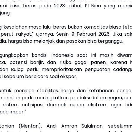
ami krisis beras pada 2023 akibat El Nino yang memi
jang.
i kesalahan masa lalu, beras bukan komoditas biasa teta
erut rakyat," ujarnya, Senin, 9 Februari 2026. Jika sal
t dia, harga bisa melonjak dan pasokan bisa terganggu.
ungkapkan kondisi Indonesia saat ini masih diwarn
a, potensi banjir, dan risiko gagal panen. Karena it
dan Bulog perlu memprioritaskan penguatan cadang
al sebelum berbicara soal ekspor.
 untuk menjaga stabilitas harga dan ketahanan pangan
merintah perlu meningkatkan produksi dalam negeri, ser
sistem antisipasi dampak cuaca ekstrem agar tid
ada impor."
rtanian (Mentan), Andi Amran Sulaiman, sebelumn