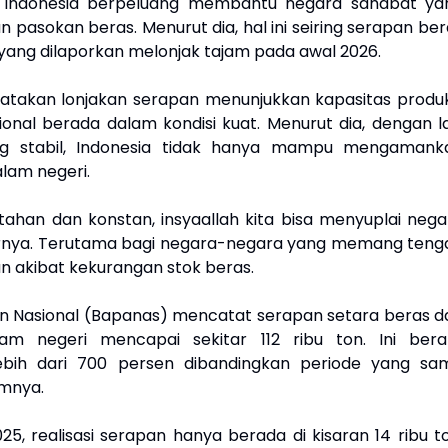
Indonesia berpeluang membantu negara sahabat ya
pasokan beras. Menurut dia, hal ini seiring serapan ber
yang dilaporkan melonjak tajam pada awal 2026.
takan lonjakan serapan menunjukkan kapasitas produk
ional berada dalam kondisi kuat. Menurut dia, dengan la
g stabil, Indonesia tidak hanya mampu mengamank
lam negeri.
rtahan dan konstan, insyaallah kita bisa menyuplai nega
arnya. Terutama bagi negara-negara yang memang teng
akibat kekurangan stok beras.
 Nasional (Bapanas) mencatat serapan setara beras da
lam negeri mencapai sekitar 112 ribu ton. Ini berar
ebih dari 700 persen dibandingkan periode yang sa
mnya.
5, realisasi serapan hanya berada di kisaran 14 ribu to