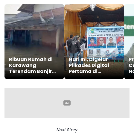
Ribuan Rumah di
Hari Ini, Digelar
P
Karawang
Pilkades Digital
C
Terendam Banjir
Pertama di
N
Luapan
Kabupaten
J
Karawang
E
Next Story