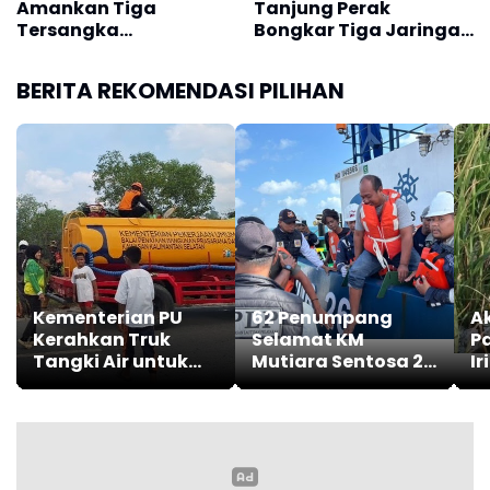
mengikuti informasi resmi dari BMKG dan instansi
Amankan Tiga
Tanjung Perak
pemerintah terkait guna meningkatkan
Tersangka
Bongkar Tiga Jaringan
Penyerobotan Ruko di
Narkoba di Surabaya
kesiapsiagaan menghadapi potensi bencana.(*)
Ngagel
BERITA REKOMENDASI PILIHAN
Kementerian PU
62 Penumpang
A
Kerahkan Truk
Selamat KM
P
Tangki Air untuk
Mutiara Sentosa 2
Ir
Tangani Karhutla
Masih Bertahan di
S
Kalsel
Masalembu
Pe
S
G