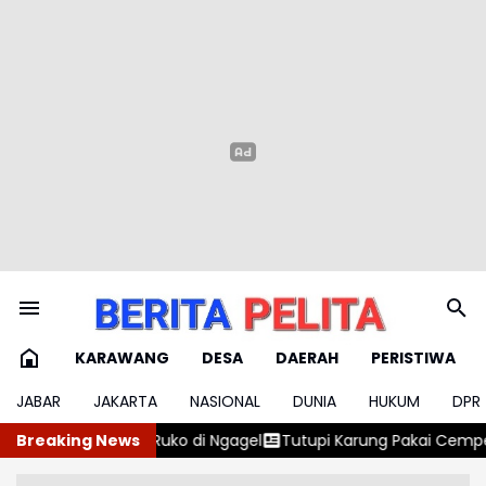
KARAWANG
DESA
DAERAH
PERISTIWA
JABAR
JAKARTA
NASIONAL
DUNIA
HUKUM
DPR
gagel
Breaking News
Tutupi Karung Pakai Cempedak, Aksi Penyelundupan Tima