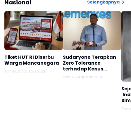
Nasional
Selengkapnya
Tiket HUT RI Diserbu
Sudaryono Terapkan
Warga Mancanegara
Zero Tolerance
terhadap Kasus
Kamis, 6 Agustus 2026
Keracunan Program
Rabu, 5 Agustus 2026
MBG
Sej
'In
Sim
Lah
Sela
Ke