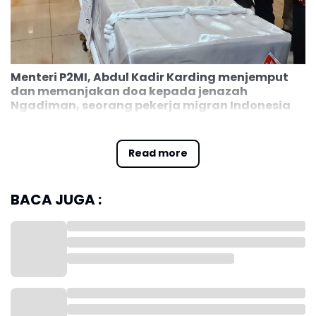
Menteri P2MI, Abdul Kadir Karding menjemput
dan memanjakan doa kepada jenazah
Ngadiman, seorang pekerja migran Indonesia
yang mengalami kecelakaan di Korea Selatan
saat tiba di Terminal Kargo Bandara
Internasional Soekarno-Hatta, Minggu
Read more
(29/6/2025).
BACA JUGA :