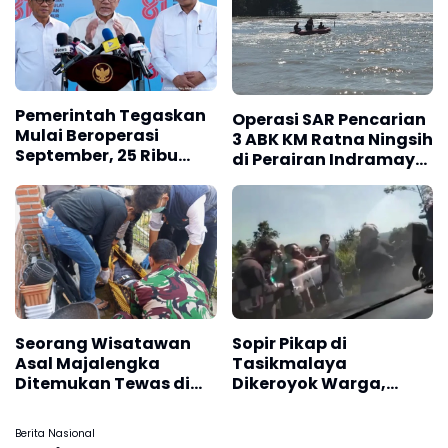
Pemerintah Tegaskan
Operasi SAR Pencarian
Mulai Beroperasi
3 ABK KM Ratna Ningsih
September, 25 Ribu
di Perairan Indramayu
Koperasi Desa Siap
Berlanjut
Salurkan Bansos
Hingga Pupuk
Seorang Wisatawan
Sopir Pikap di
Asal Majalengka
Tasikmalaya
Ditemukan Tewas di
Dikeroyok Warga,
Vila Argapura
Diduga Begal ternyata
Mabuk Obat Batuk
Berita Nasional