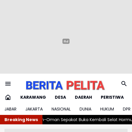
KARAWANG
DESA
DAERAH
PERISTIWA
JABAR
JAKARTA
NASIONAL
DUNIA
HUKUM
DPR
Buka Kembali Selat Hormuz 60 Hari
Breaking News
Ngatiyana: Tindak Tegas 