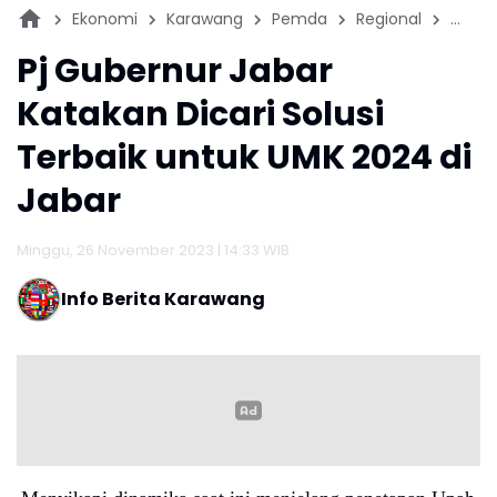
Ekonomi
Karawang
Pemda
Regional
Tenag
Pj Gubernur Jabar
Katakan Dicari Solusi
Terbaik untuk UMK 2024 di
Jabar
Minggu, 26 November 2023 | 14:33 WIB
Info Berita Karawang