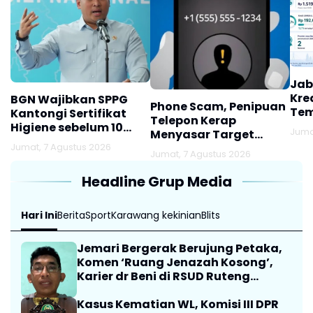
Jab
Kre
BGN Wajibkan SPPG
Phone Scam, Penipuan
Tem
Kantongi Sertifikat
Telepon Kerap
Higiene sebelum 10
Juma
Menyasar Target
Agustus
Jumat, 7 Agustus 2026
Lansia
Jumat, 7 Agustus 2026
Headline Grup Media
Hari Ini
Berita
Sport
Karawang kekinian
Blits
Jemari Bergerak Berujung Petaka,
Komen ‘Ruang Jenazah Kosong’,
Karier dr Beni di RSUD Ruteng
Berakhir
Kasus Kematian WL, Komisi III DPR