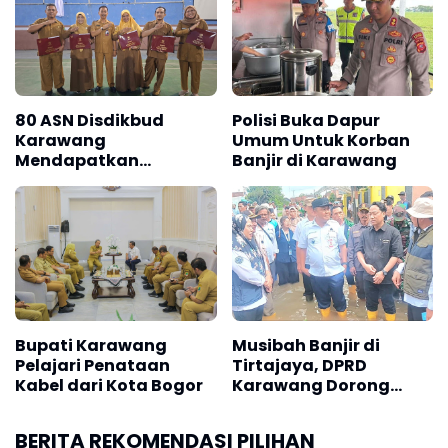
Lengkapnya
sesuai dengan tuntutan pekerja.
Semua rekomendasi dari kabupaten/kota tersebut direncanakan
akan dibahas pada 27 November sebelum ditetapkan pada 30
80 ASN Disdikbud
Polisi Buka Dapur
Karawang
Umum Untuk Korban
November 2023. (*)
Mendapatkan
Banjir di Karawang
Satyalancana Karya
Satya dari Prabowo
Bupati Karawang
Musibah Banjir di
Pelajari Penataan
Tirtajaya, DPRD
Kabel dari Kota Bogor
Karawang Dorong
Penanganan Cepat
dan Solusi Jangka
BERITA REKOMENDASI PILIHAN
Panjang