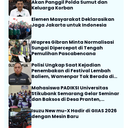
Akan Panggil Polda Sumut dan
Keluarga Korban
Elemen Masyarakat Deklarasikan
Jaga Jakarta untuk Indonesia
Wapres Gibran Minta Normalisasi
Sungai Dipercepat di Tengah
Pemulihan Pascabencana
Polisi Ungkap Saat Kejadian
Penembakan di Festival Lembah
Baliem, Wamenpar Tak Berada di
Lokasi
Mahasiswa PADIKSI Universitas
Stikubank Semarang Gelar Seminar
dan Baksos di Desa Pranten,
Purwodadi
Isuzu New mu-X Hadir di GIIAS 2026
dengan Mesin Baru