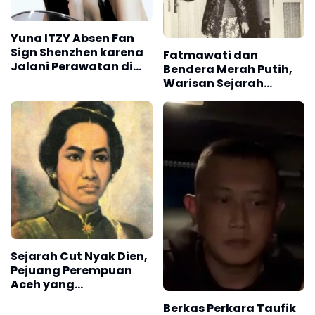
Yuna ITZY Absen Fan
Sign Shenzhen karena
Fatmawati dan
Jalani Perawatan di
Bendera Merah Putih,
Rumah Sakit
Warisan Sejarah
Indonesia yang Tak
Tergantikan
Sejarah Cut Nyak Dien,
Pejuang Perempuan
Aceh yang
Mengguncang
Berkas Perkara Taufik
Belanda