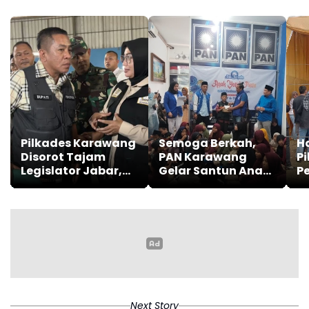
Pilkades Karawang
Semoga Berkah,
Ha
Disorot Tajam
PAN Karawang
Pi
Legislator Jabar,
Gelar Santun Anak
P
Ini Masalahnya
Yatim Piatu
K
K
Next Story