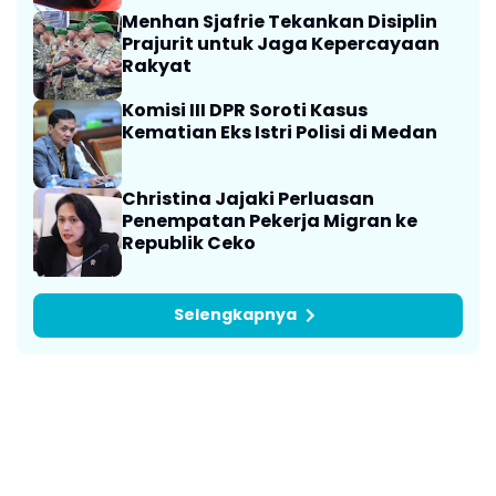
Menhan Sjafrie Tekankan Disiplin
Prajurit untuk Jaga Kepercayaan
Rakyat
Komisi III DPR Soroti Kasus
Kematian Eks Istri Polisi di Medan
Christina Jajaki Perluasan
Penempatan Pekerja Migran ke
Republik Ceko
Selengkapnya