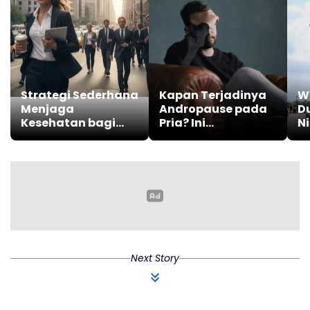
Strategi Sederhana
Kapan Terjadinya
W
Menjaga
Andropause pada
D
Kesehatan bagi
Pria? Ini
Ni
Kaum Produktif
Penjelasannya
F
Next Story