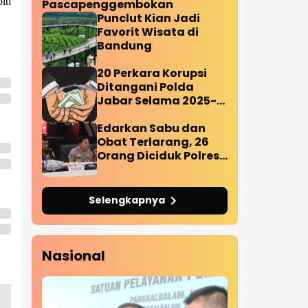
bih
Pascapenggembokan
Punclut Kian Jadi
Favorit Wisata di
Bandung
20 Perkara Korupsi
Ditangani Polda
Jabar Selama 2025-
2026
Edarkan Sabu dan
Obat Terlarang, 26
Orang Diciduk Polres
Subang
Selengkapnya
Nasional