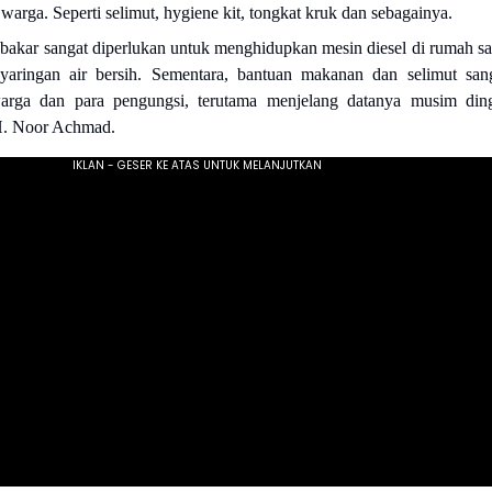
warga. Seperti selimut, hygiene kit, tongkat kruk dan sebagainya.
bakar sangat diperlukan untuk menghidupkan mesin diesel di rumah sa
yaringan air bersih. Sementara, bantuan makanan dan selimut san
arga dan para pengungsi, terutama menjelang datanya musim din
H. Noor Achmad.