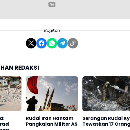
Bagikan
LIHAN REDAKSI
a:
Rudal Iran Hantam
Serangan Rudal Ky
rael
Pangkalan Militer AS
Tewaskan 17 Oran
ngga