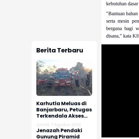
kebutuhan dasar 
"Bantuan bahan 
serta mesin pen
berguna bagi w
disana," kata K
Berita Terbaru
Karhutla Meluas di
Banjarbaru, Petugas
Terkendala Akses
dan Air
Jumat, 7 Agustus 2026
Jenazah Pendaki
Gunung Piramid