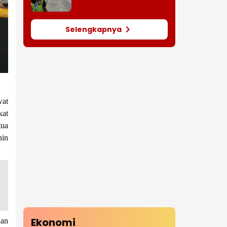
Selengkapnya
wat
kat
tua
nin
Ekonomi
dan