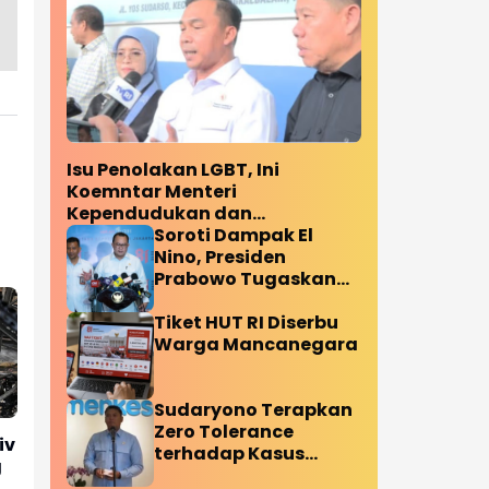
Isu Penolakan LGBT, Ini
Koemntar Menteri
Kependudukan dan
Pembangunan Keluarga
Soroti Dampak El
Nino, Presiden
Prabowo Tugaskan
BRIN Optimalkan
Riset Sumber Air
Tiket HUT RI Diserbu
Warga Mancanegara
Sudaryono Terapkan
Zero Tolerance
iv
terhadap Kasus
g
Keracunan Program