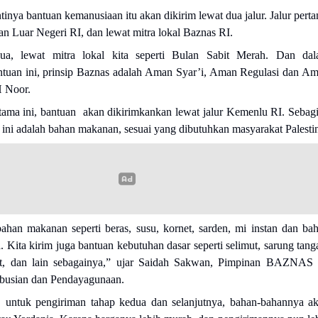
tinya bantuan kemanusiaan itu akan dikirim lewat dua jalur. Jalur pert
n Luar Negeri RI, dan lewat mitra lokal Baznas RI.
ua, lewat mitra lokal kita seperti Bulan Sabit Merah. Dan da
tuan ini, prinsip Baznas adalah Aman Syar’i, Aman Regulasi dan A
 Noor.
tama ini, bantuan akan dikirimkankan lewat jalur Kemenlu RI. Sebag
n ini adalah bahan makanan, sesuai yang dibutuhkan masyarakat Palesti
ahan makanan seperti beras, susu, kornet, sarden, mi instan dan ba
 Kita kirim juga bantuan kebutuhan dasar seperti selimut, sarung tang
t, dan lain sebagainya,” ujar Saidah Sakwan, Pimpinan BAZNAS
ibusian dan Pendayagunaan.
 untuk pengiriman tahap kedua dan selanjutnya, bahan-bahannya a