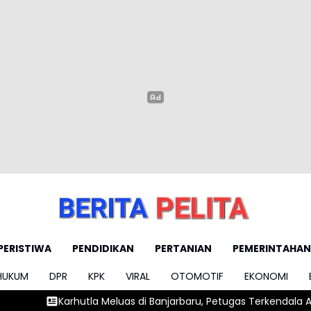
PERISTIWA
PENDIDIKAN
PERTANIAN
PEMERINTAHAN
HUKUM
DPR
KPK
VIRAL
OTOMOTIF
EKONOMI
luas di Banjarbaru, Petugas Terkendala Akses dan Air
Jenazah 