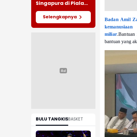
Singapura di Piala
AFF 2026
Selengkapnya
Badan Amil Z
kemanusiaan 
miliar
.Bantuan 
bantuan yang aka
BULU TANGKIS
BASKET