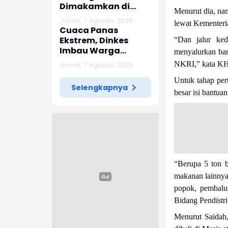
Dimakamkan di
Menurut dia, nan
Tempat
Jumat, 7 Agustus 2026
lewat Kementeria
Kelahirannya,
Cuaca Panas
Lamongan
Ekstrem, Dinkes
“Dan jalur ked
Imbau Warga
menyalurkan ban
Waspadai Dehidrasi
NKRI,” kata KH
Jumat, 7 Agustus 2026
dan "Heat Stroke"
Untuk tahap per
Selengkapnya
besar isi bantua
“Berupa 5 ton b
makanan lainnya.
popok, pembalu
Bidang Pendistr
Menurut Saidah,