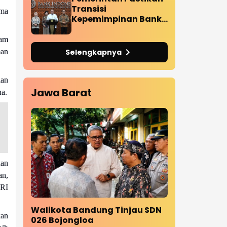
Transisi
ama
Kepemimpinan Bank
Indonesia Berjalan
Sesuai Ketentuan,
lam
Stabilitas Ekonomi
Selengkapnya
man
Tetap Terjaga
ian
Jawa Barat
na.
han
an,
 RI
Walikota Bandung Tinjau SDN
kan
026 Bojongloa