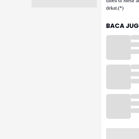
dibeli di Mesir 
dekat.(*)
BACA JUGA