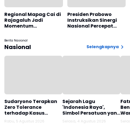
Regional Mapag Cai di
Presiden Prabowo
Rajagaluh Jadi
Instruksikan Sinergi
Momentum
Nasional Percepat
Pelestarian Budaya
Penguatan Koperasi
Merah Putih
Berita Nasional
Nasional
Selengkapnya
Sudaryono Terapkan
Sejarah Lagu
Fat
Zero Tolerance
'Indonesia Raya',
Ben
terhadap Kasus
Simbol Persatuan yang
War
Keracunan Program
Lahir Sebelum
Ind
Rabu, 5 Agustus 2026
Selasa, 4 Agustus 2026
Sela
MBG
Kemerdekaan
Ter