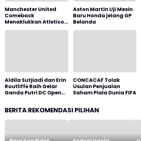
Manchester United
Aston Martin Uji Mesin
Comeback
Baru Honda jelang GP
Menaklukkan Atletico
Belanda
Madrid 2-1
Aldila Sutjiadi dan Erin
CONCACAF Tolak
Routliffe Raih Gelar
Usulan Penjualan
Ganda Putri DC Open
Saham Piala Dunia FIFA
2026
BERITA REKOMENDASI PILIHAN
Para Kandidat
Andoni Iraola
J