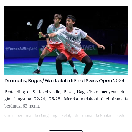
Dramatis, Bagas/Fikri Kalah di Final Swiss Open 2024.
Bertanding di St Jakobshalle, Basel, Bagas/Fikri menyerah dua
gim langsung 22-24, 26-28. Mereka melakoni duel dramatis
berdurasi 63 menit.
Gim pertama berlangsung ketat, di mana kekuatan kedua
pasangan imbang. Bagas/Fikri akhirnya tertinggal pada jeda
interval gim pertama dengan skor 7-11.