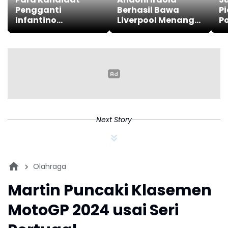
Pengganti
Berhasil Bawa
Pi
Infantino
Liverpool Menang
Po
Mengemuka
dari Sunderland
M
Jelang Pemilihan
M
FIFA 2027
Next Story
Olahraga
Martin Puncaki Klasemen
MotoGP 2024 usai Seri