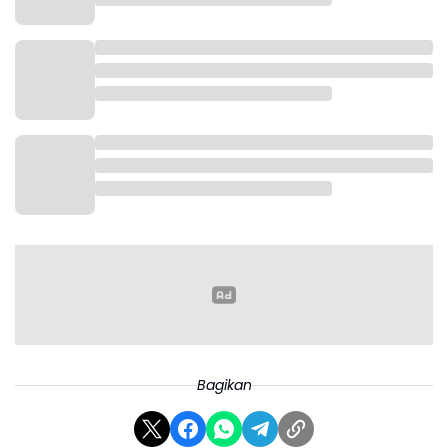
Empat poin beruntun diperoleh Bagas/Fikri untuk memaksakan
deuce 20-20. Namun sayang, Lane/Vendy akhirnya berhasil
mengunci kemenangan dengan skor 24-22.
Di gim kedua, Bagas Fikri berhasil menciptakan keunggulan
dengan skor 11-10 setelah interval. Namun, pasca interval kedua,
kedua pasangan kembali saling mengadu strategi dengan skor
imbang 14-14.
Pertandingan semakin seru saat kedua pasangan berusaha untuk
mencari poin tambahan. Pada skor 20-20, pertarungan semakin
ketat.
Bagikan