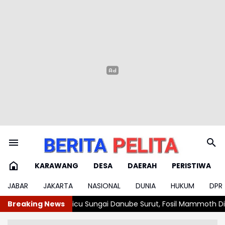
KARAWANG
DESA
DAERAH
PERISTIWA
JABAR
JAKARTA
NASIONAL
DUNIA
HUKUM
DPR
cu Sungai Danube Surut, Fosil Mammoth Ditemukan
Breaking News
Bergotong R