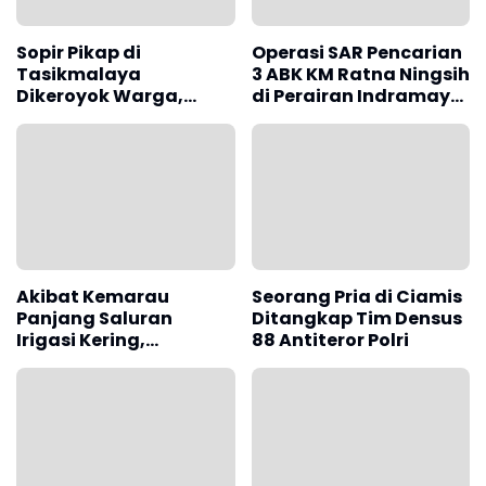
Sopir Pikap di
Operasi SAR Pencarian
Tasikmalaya
3 ABK KM Ratna Ningsih
Dikeroyok Warga,
di Perairan Indramayu
Diduga Begal ternyata
Berlanjut
Mabuk Obat Batuk
Akibat Kemarau
Seorang Pria di Ciamis
Panjang Saluran
Ditangkap Tim Densus
Irigasi Kering,
88 Antiteror Polri
Sejumlah Arema
Pertanian di Subang
Terancam Gagal
Panen