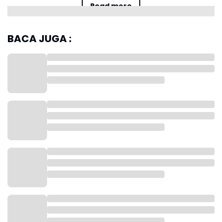
Read more
BACA JUGA :
Setelah jeda, Lane/Vendy terus mengendalikan pertandingan di
gim pertama. Mereka tidak ragu untuk tampil ofensif.
Namun, Bagas/Fikri sempat mengejar ketertinggalan dengan
permainan cepat dan agresif. Bahkan, mereka sempat berbalik
unggul beberapa kali.