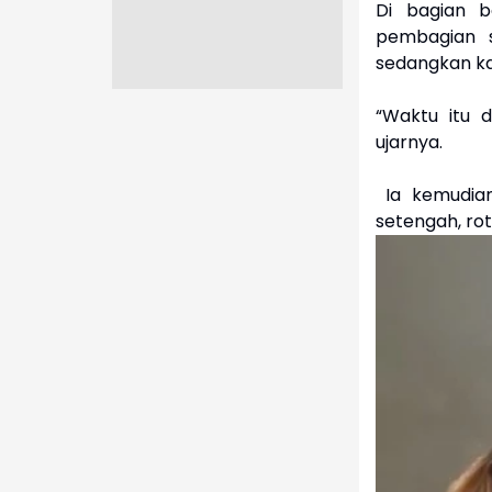
Di bagian 
pembagian 
sedangkan kal
“Waktu itu 
ujarnya.
Ia kemudian
setengah, roti