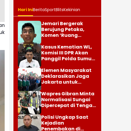
Hari Ini
Berita
Sport
Blits
Kekinian
Jemari Bergerak
an
Berujung Petaka,
uk
Komen ‘Ruang
Jenazah Kosong’,
Karier dr Beni di RSUD
Kasus Kematian WL,
Ruteng Berakhir
Komisi III DPR Akan
Panggil Polda Sumut
dan Keluarga Korban
Elemen Masyarakat
Deklarasikan Jaga
Jakarta untuk
Indonesia
Wapres Gibran Minta
Normalisasi Sungai
Dipercepat di Tengah
Pemulihan
Pascabencana
Polisi Ungkap Saat
Kejadian
Penembakan di