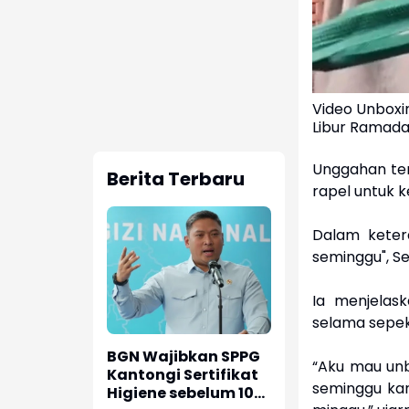
Video Unboxi
Libur Ramad
Unggahan te
Berita Terbaru
rapel untuk 
Dalam keter
seminggu", Se
Ia menjelas
selama sepe
BGN Wajibkan SPPG
“Aku mau unb
Kantongi Sertifikat
seminggu kar
Higiene sebelum 10