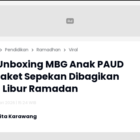
Pendidikan
Ramadhan
Viral
 Unboxing MBG Anak PAUD
 Paket Sepekan Dibagikan
g Libur Ramadan
ri 2026 | 15:24 WIB
rita Karawang