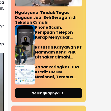
da
h,
Ngatiyana: Tindak Tegas
Dugaan Jual Beli Seragam di
Sekolah Cimahi
,”
Phone Scam,
Penipuan Telepon
Kerap Menyasar
Target Lansia
ep
Ratusan Karyawan PT
Namnam Kena PHK,
Disnaker Cimahi
Turun Tangan
Jabar Peringkat Dua
Kredit UMKM
Nasional, Tembus
Rp192,6 Triliun
Selengkapnya