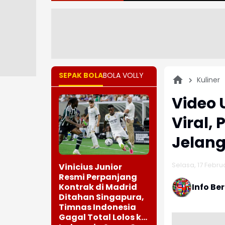
SEPAK BOLA
BOLA VOLLY
Kuliner
Video
Viral,
Jelan
Selasa, 17 Februa
Vinicius Junior
Resmi Perpanjang
Kontrak di Madrid
Info Be
Ditahan Singapura,
Timnas Indonesia
Gagal Total Lolos ke