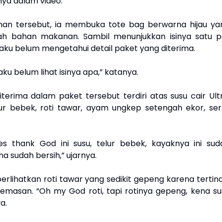
nya dalam video.
an tersebut, ia membuka tote bag berwarna hijau ya
lah bahan makanan. Sambil menunjukkan isinya satu p
gaku belum mengetahui detail paket yang diterima.
ku belum lihat isinya apa,” katanya.
terima dalam paket tersebut terdiri atas susu cair Ultr
lur bebek, roti tawar, ayam ungkep setengah ekor, ser
es thank God ini susu, telur bebek, kayaknya ini sud
 sudah bersih,” ujarnya.
rlihatkan roti tawar yang sedikit gepeng karena tertind
emasan. “Oh my God roti, tapi rotinya gepeng, kena su
a.