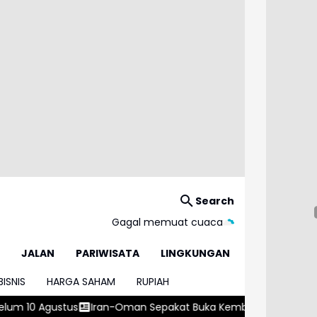
Search
Gagal memuat cuaca
JALAN
PARIWISATA
LINGKUNGAN
BISNIS
HARGA SAHAM
RUPIAH
n Sepakat Buka Kembali Selat Hormuz 60 Hari
Ngatiyana: Tin