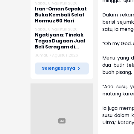
minggu,” ujar
Agustus
Sabtu, 8 Agustus 2026
Iran-Oman Sepakat
Buka Kembali Selat
Dalam rekam
Hormuz 60 Hari
berisi sejum
satu, ia men
Sabtu, 8 Agustus 2026
Ngatiyana: Tindak
Tegas Dugaan Jual
“Oh my God, a
Beli Seragam di
Sekolah Cimahi
Jumat, 7 Agustus 2026
Menu yang di
dua butir te
Selengkapnya
buah pisang.
“Ada susu, y
matang karena
Ia juga mempe
susu dalam k
Ultra,” katany