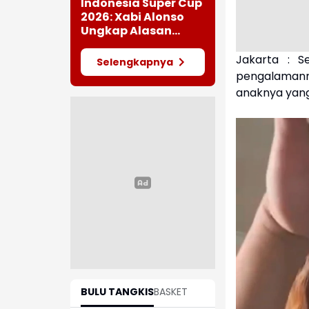
Semifinal AFF 2026
Indonesia Super Cup
2026: Xabi Alonso
Ungkap Alasan
Chelsea Datang ke
Tanah Air
Jakarta :
S
Selengkapnya
pengalamann
anaknya yang
BULU TANGKIS
BASKET