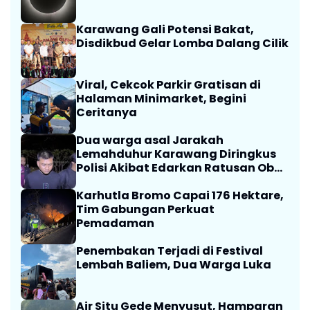
Karawang Gali Potensi Bakat,
Disdikbud Gelar Lomba Dalang Cilik
Viral, Cekcok Parkir Gratisan di
Halaman Minimarket, Begini
Ceritanya
Dua warga asal Jarakah
Lemahduhur Karawang Diringkus
Polisi Akibat Edarkan Ratusan Obat
Terlarang
Karhutla Bromo Capai 176 Hektare,
Tim Gabungan Perkuat
Pemadaman
Penembakan Terjadi di Festival
Lembah Baliem, Dua Warga Luka
Air Situ Gede Menyusut, Hamparan