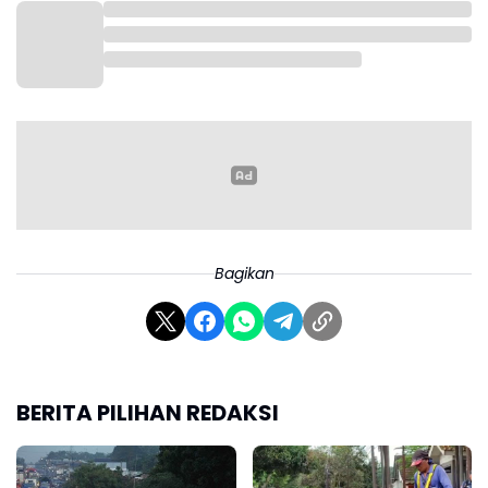
kerusakan, saat ini sebanyak 3.842 titik atau sekitar
73 persen telah dilakukan perbaikan. BPJN
menargetkan seluruh perbaikan dapat selesai pada
10 Maret mendatang atau sebelum puncak arus
mudik Lebaran.
“Dari total lima ribu dua ratus enam puluh titik jalan
berlubang, saat ini sekitar tujuh puluh tiga persen
sudah kami tangani. Perbaikan ini terus kami
percepat dan ditargetkan selesai sebelum puncak
Bagikan
arus mudik Lebaran,” sebut Kepala BPJN Jambi, Dedy
Hariadi, Jumat, 6 Maret 2026.
BERITA PILIHAN REDAKSI
Selain melakukan perbaikan jalan, BPJN Jambi juga