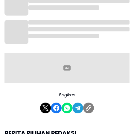
“Saya mendapat satu kehormatan bertemu Kiai Haji
Imad. Beliau adalah adiknya Kiai Haji Adib Rofiuddin,”
kata Babah Alun, Jumat, 6 Maret 2026.
Bagikan
BERITA PILIHAN REDAKSI