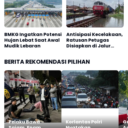
BMKG Ingatkan Potensi
Antisipasi Kecelakaan,
Hujan Lebat Saat Awal
Ratusan Petugas
Mudik Lebaran
Disiapkan di Jalur
Rawan Bencana
BERITA REKOMENDASI PILIHAN
Pelaku Bawa
Korlantas Polri
Ge
Sajam, Enam
Nyatakan
A