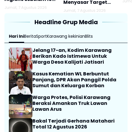
Juma
Menyasar Target
Agustus
Jumat, 7 Agustus 2026
Lansia
Jumat, 7 Agustus 2026
Headline Grup Media
Hari Ini
Berita
Sport
Karawang kekinian
Blits
Jelang 17-an, Kodim Karawang
Berikan Kado Istimewa Untuk
Warga Desa Kalijati Jatisari
Kasus Kematian WL Berbuntut
Panjang, DPR Akan Panggil Polda
Sumut dan Keluarga Korban
Warga Protes, Polisi Karawang
Beraksi Amankan Truk Lawan
Lawan Arus
Bakal Terjadi Gerhana Matahari
Total 12 Agustus 2026