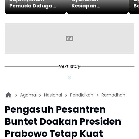
Pemuda Diduga
Kesiapan
Ba
Kelompok
Pengamanan
P
Gangster Berhasil
Mudik Lebaran
T
Diamankan Polisi
Capai 100%
Next Story
Agama
Nasional
Pendidikan
Ramadhan
Pengasuh Pesantren
Buntet Doakan Presiden
Prabowo Tetap Kuat