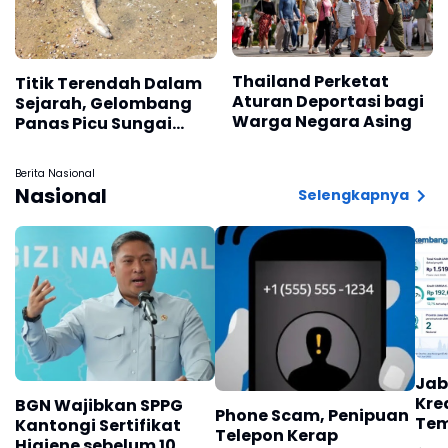
Thailand Perketat
Titik Terendah Dalam
Aturan Deportasi bagi
Sejarah, Gelombang
Warga Negara Asing
Panas Picu Sungai
Danube Surut, Fosil
Mammoth Ditemukan
Berita Nasional
Nasional
Selengkapnya
Jab
Kre
BGN Wajibkan SPPG
Phone Scam, Penipuan
Tem
Kantongi Sertifikat
Telepon Kerap
Higiene sebelum 10