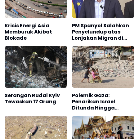
Krisis Energi Asia
PM Spanyol Salahkan
Memburuk Akibat
Penyelundup atas
Blokade
Lonjakan Migran di
Ceuta
Serangan Rudal Kyiv
Polemik Gaza:
Tewaskan 17 Orang
Penarikan Israel
Ditunda Hingga
Hamas Lucuti Senjata