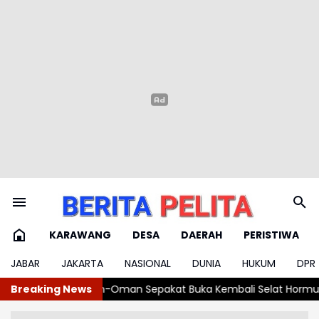
KARAWANG
DESA
DAERAH
PERISTIWA
JABAR
JAKARTA
NASIONAL
DUNIA
HUKUM
DPR
kat Buka Kembali Selat Hormuz 60 Hari
Breaking News
Ngatiyana: Tindak Teg