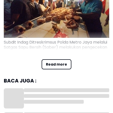
Subdit Indag Ditreskrimsus Polda Metro Jaya melalui
Satgas Sapu Bersih (Saber) melakukan pengecekan
harga dan ketersediaan bahan pokok penting
(bapokting) di pasar Kopro wilayah Jakarta Barat,
bersama stakeholder terkait
Read more
BACA JUGA :
Pengecekan ini merupakan bagian dari pelaksanaan
tugas Satgas Sapu Bersih Pelanggaran Harga