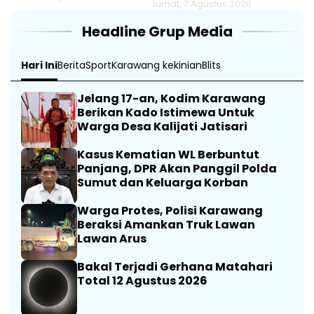
Jumat, 7 Agustus 2026
Headline Grup Media
Hari Ini
Berita
Sport
Karawang kekinian
Blits
Jelang 17-an, Kodim Karawang
Berikan Kado Istimewa Untuk
Warga Desa Kalijati Jatisari
Kasus Kematian WL Berbuntut
Panjang, DPR Akan Panggil Polda
Sumut dan Keluarga Korban
Warga Protes, Polisi Karawang
Beraksi Amankan Truk Lawan
Lawan Arus
Bakal Terjadi Gerhana Matahari
Total 12 Agustus 2026