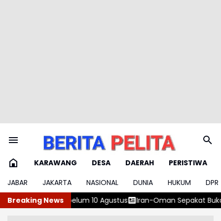
KARAWANG
DESA
DAERAH
PERISTIWA
JABAR
JAKARTA
NASIONAL
DUNIA
HUKUM
DPR
 10 Agustus
Breaking News
Iran-Oman Sepakat Buka Kembali Selat Hormuz 60 