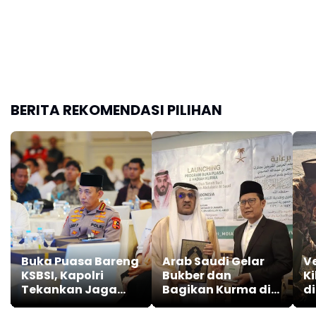
BERITA REKOMENDASI PILIHAN
Buka Puasa Bareng
Arab Saudi Gelar
Ve
KSBSI, Kapolri
Bukber dan
K
Tekankan Jaga
Bagikan Kurma di
di
Persatuan dan
Berbagai Kota di
L