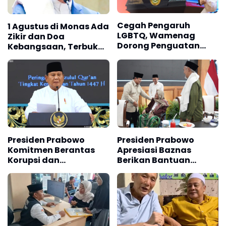
Cegah Pengaruh
1 Agustus di Monas Ada
LGBTQ, Wamenag
Zikir dan Doa
Dorong Penguatan
Kebangsaan, Terbuka
Nilai Al-Qur'an
untuk Umum
Presiden Prabowo
Presiden Prabowo
Komitmen Berantas
Apresiasi Baznas
Korupsi dan
Berikan Bantuan
Sejahterakan Rakyat
Rakyat Palestina