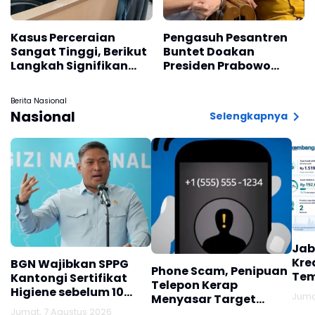
Kasus Perceraian
Pengasuh Pesantren
Sangat Tinggi, Berikut
Buntet Doakan
Langkah Signifikan
Presiden Prabowo
Kemenag Cirebon
Tetap Kuat Memimpin
Indonesia
Berita Nasional
Nasional
Selengkapnya
Jab
Kre
BGN Wajibkan SPPG
Phone Scam, Penipuan
Tem
Kantongi Sertifikat
Telepon Kerap
Higiene sebelum 10
Juma
Menyasar Target
Agustus
Jumat, 7 Agustus 2026
Lansia