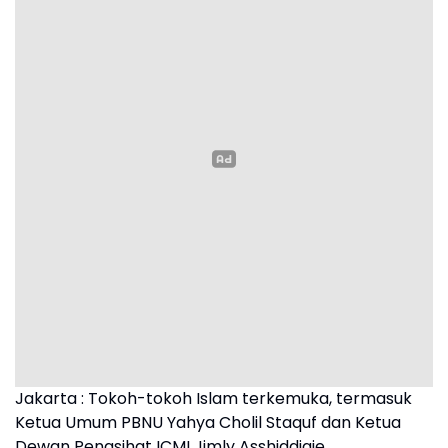
Jakarta : Tokoh-tokoh Islam terkemuka, termasuk
Ketua Umum PBNU Yahya Cholil Staquf dan Ketua
Dewan Penasihat ICMI Jimly Asshiddiqie,